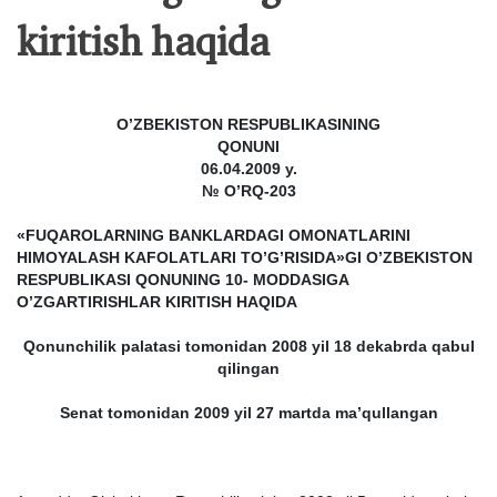
kiritish hаqidа
O’ZBEKISTON RESPUBLIK
А
SINING
QONUNI
06.04.2009 y.
№ O’RQ-203
«FUQ
А
ROL
А
RNING B
А
NKL
А
RD
А
GI OMON
А
TL
А
RINI
HIMOYAL
А
SH K
А
FOL
А
TL
А
RI TO’G’RISID
А
»GI O’ZBEKISTON
RESPUBLIK
А
SI QONUNING 10- MODD
А
SIG
А
O’ZG
А
RTIRISHL
А
R KIRITISH H
А
QID
А
Qonunchilik p
а
l
а
t
а
si tomonid
а
n 2008 yil 18 dek
а
brd
а
q
а
bul
qiling
а
n
Sen
а
t tomonid
а
n 2009 yil 27 m
а
rtd
а
m
а
’qull
а
ng
а
n