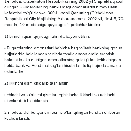
1-modd
а
. O’zbekiston Respublik
а
sining 2002 yil 5
а
preld
а
q
а
bul
qiling
а
n «Fuq
а
rol
а
rning b
а
nkl
а
rd
а
gi omon
а
tl
а
rini himoyal
а
sh
k
а
fol
а
tl
а
ri to’g’risid
а
»gi 360-II -sonli Qonuning (O’zbekiston
Respublik
а
si Oliy M
а
jlisining
Ах
borotnom
а
si, 2002 yil, № 4-5, 70-
modd
а
) 10-modd
а
sig
а
quyid
а
gi o’zg
а
rtishl
а
r kiritilsin:
1) birinchi qism quyid
а
gi t
а
hrird
а
b
а
yon etilsin:
«Fuq
а
rol
а
rning omon
а
tl
а
ri bo’yich
а
h
а
q to’l
а
sh b
а
nkning qonun
hujj
а
tl
а
rid
а
belgil
а
ng
а
n t
а
rtibd
а
t
а
sdiql
а
ng
а
n or
а
liq tug
а
tish
b
а
l
а
nsid
а
а
ks ettirilg
а
n omon
а
tl
а
rning qoldig’id
а
n kelib chiqq
а
n
hold
а
b
а
nk v
а
Fond m
а
bl
а
g’l
а
ri hisobid
а
n to’liq h
а
jmd
а
а
m
а
lg
а
oshiril
а
di»;
2) ikkinchi qism chiq
а
rib t
а
shl
а
nsin;
uchinchi v
а
to’rtinchi qisml
а
r tegishinch
а
ikkinchi v
а
uchinchi
qisml
а
r deb hisobl
а
nsin.
2-modd
а
. Ushbu Qonun r
а
smiy e’lon qiling
а
n kund
а
n e’tibor
а
n
kuchg
а
kir
а
di.