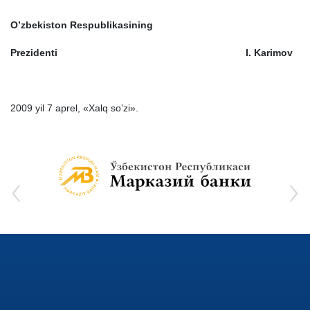
O’zbekiston Respublik
а
sining
Prezidenti
I. K
а
rimov
2009 yil 7
а
prel, «
Ха
lq so’zi».
‹
›