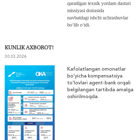
qaratilgan texnik yordam dasturi
missiyasi
doirasida
navbatdagi
ishchi uchrashuvlar
bo‘lib o‘tdi.
KUNLIK AXBOROT!
30.03.2026
Kafolatlangan omonatlar
bo'yicha kompensatsiya
to‘lovlari agent-bank orqali
belgilangan tartibda amalga
oshirilmoqda.