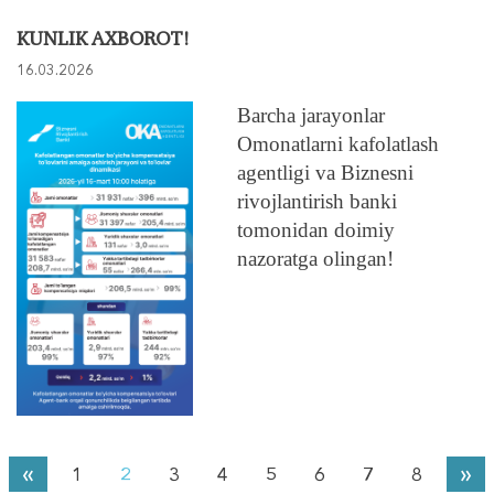
KUNLIK AXBOROT!
16.03.2026
Barcha jarayonlar
Omonatlarni kafolatlash
agentligi va Biznesni
rivojlantirish banki
tomonidan doimiy
nazoratga olingan!
«
»
1
2
3
4
5
6
7
8