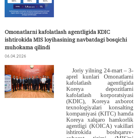
Omonatlarni kafolatlash agentligida KDIC
ishtirokida MIS loyihasining navbatdagi bosqichi
muhokama qilindi
06.04.2026
Joriy yilning 24-mart – 3-
aprel kunlari Omonatlarni
kafolatlash agentligida
Koreya depozitlarni
kafolatlash korporatsiyasi
(KDIC), Koreya axborot
texnologiyalari konsalting
kompaniyasi (KITC) hamda
Koreya xalqaro hamkorlik
agentligi (KOICA) vakillari
ishtirokida boshqaruv-