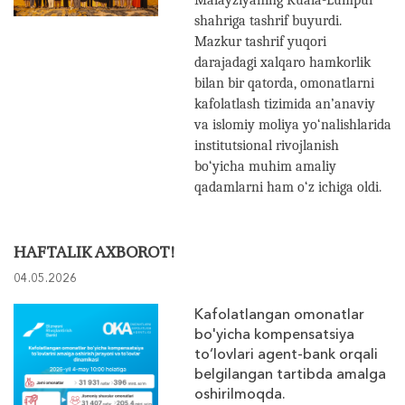
Malayziyaning Kuala-Lumpur
shahriga tashrif buyurdi.
Mazkur tashrif yuqori
darajadagi xalqaro hamkorlik
bilan bir qatorda, omonatlarni
kafolatlash tizimida an’anaviy
va islomiy moliya yo‘nalishlarida
institutsional rivojlanish
bo‘yicha muhim amaliy
qadamlarni ham o‘z ichiga oldi.
HAFTALIK AXBOROT!
04.05.2026
Kafolatlangan omonatlar
bo'yicha kompensatsiya
to‘lovlari agent-bank orqali
belgilangan tartibda amalga
oshirilmoqda.