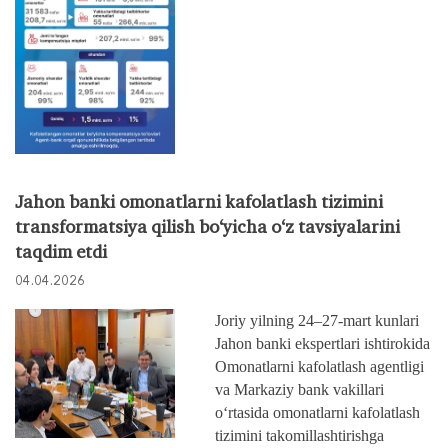
Jahon banki omonatlarni kafolatlash tizimini
transformatsiya qilish bo‘yicha o‘z tavsiyalarini
taqdim etdi
04.04.2026
Joriy yilning 24–27-mart kunlari
Jahon banki ekspertlari ishtirokida
Omonatlarni kafolatlash agentligi
va Markaziy bank vakillari
o‘rtasida omonatlarni kafolatlash
tizimini takomillashtirishga