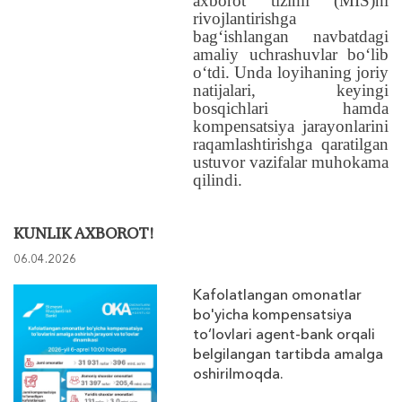
axborot tizimi (MIS)ni
rivojlantirishga
bagʻishlangan navbatdagi
amaliy uchrashuvlar boʻlib
oʻtdi. Unda loyihaning joriy
natijalari, keyingi
bosqichlari hamda
kompensatsiya jarayonlarini
raqamlashtirishga qaratilgan
ustuvor vazifalar muhokama
qilindi.
KUNLIK AXBOROT!
06.04.2026
Kafolatlangan omonatlar
bo'yicha kompensatsiya
to‘lovlari agent-bank orqali
belgilangan tartibda amalga
oshirilmoqda.