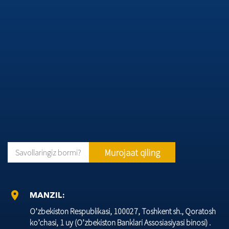
Murojaat qiling
Savollaringiz bormi?
location_on
MANZIL:
O’zbеkiston Rеspublikasi, 100027, Toshkеnt sh., Qoratosh
ko’chasi, 1 uy (O’zbеkiston Banklari Assosiasiyasi binosi) .