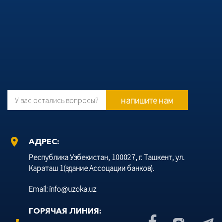
напишите нам
У вас остались вопросы?
location_on
АДРЕС:
Республика Узбекистан, 100027, г. Ташкент, ул.
Караташ 1(здание Ассоцации банков).
Email: info@uzoka.uz
ГОРЯЧАЯ ЛИНИЯ: