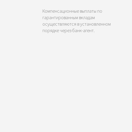
Компенсационные выплаты по
гарантированным вкладам
осуществляются в установленном
порядке через банк-агент.
а
и
с
ий