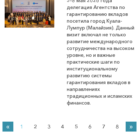
5–8 мая 2026 года
делегация Агентства по
гарантированию вкладов
посетила город Куала-
Лумпур (Малайзия). Данный
визит включал не только
развитие международного
сотрудничества на высоком
уровне, но и важные
практические шаги по
институциональному
развитию системы
гарантирования вкладов в
направлениях
традиционных и исламских
финансов.
«
»
1
2
3
4
5
6
7
8