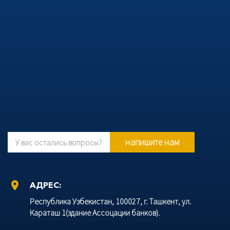
напишите нам
У вас остались вопросы?
location_on
АДРЕС:
Республика Узбекистан, 100027, г. Ташкент, ул.
Караташ 1(здание Ассоцации банков).