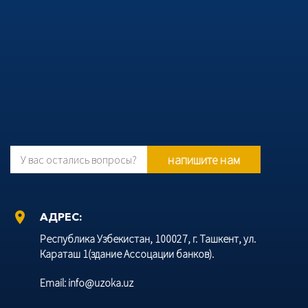
напишите нам
У вас остались вопросы?
location_on
АДРЕС:
Республика Узбекистан, 100027, г. Ташкент, ул.
Караташ 1(здание Ассоцации банков).
Email: info@uzoka.uz