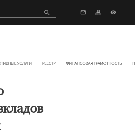
search
mail_outline
visibility
КТИВНЫЕ УСЛУГИ
РЕЕСТР
ФИНАНСОВАЯ ГРАМОТНОСТЬ
П
о
вкладов
х