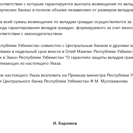
 соответствии с которым гарантируется выплата возмещения по вкл
ерческих банках в полном объеме независимо от размеров вкладов
та всей суммы возмещения по вкладам граждан осуществляется за 
нда гарантирования вкладов граждан, формируемого за счет взнос
ответствии с законодательством.
спублики Узбекистан совместно с Центральным банком и другими 
твами в недельный срок внести в Олий Мажлис Республики Узбекис
 в Закон Республики Узбекистан "О гарантиях защиты вкладов граж
текающих из настоящего Указа.
ем настоящего Указа возложить на Премьер-министра Республики У
я Центрального банка Республики Узбекистан Ф.М. Муллажанова.
збекистан И. Каримов