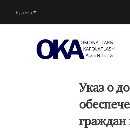
Русский
Указ о д
обеспече
граждан 