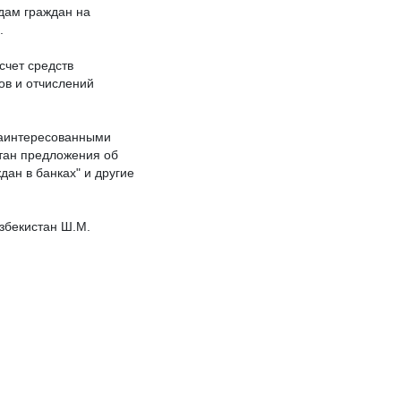
адам граждан на
.
счет средств
ов и отчислений
заинтересованными
тан предложения об
дан в банках" и другие
збекистан Ш.М.