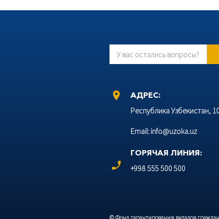
У вас остались вопросы?
location_on
АДРЕС:
Республика Узбекистан, 100
Email: info@uzoka.uz
ГОРЯЧАЯ ЛИНИЯ:
phone_enabled
+998 555 500 500
© Фонд гарантирования вкладов граждан 