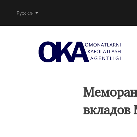
Русский
Меморан
вкладов