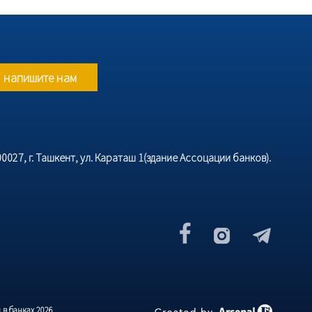
напишите нам
027, г. Ташкент, ул. Караташ 1(здание Ассоцации банков).
в банках 2026