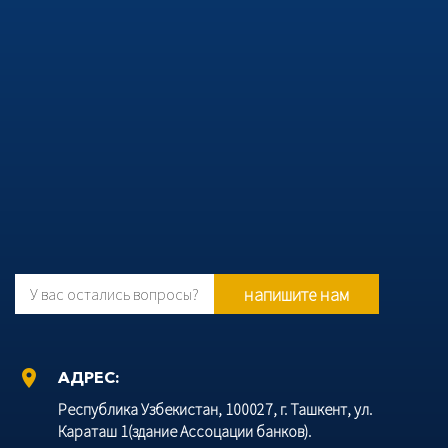
напишите нам
У вас остались вопросы?
location_on
АДРЕС:
Республика Узбекистан, 100027, г. Ташкент, ул.
Караташ 1(здание Ассоцации банков).