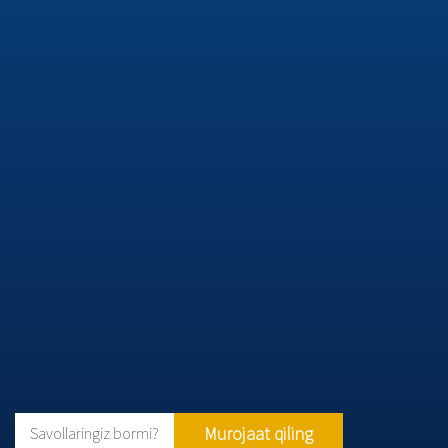
Murojaat qiling
Savollaringiz bormi?