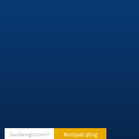
Murojaat qiling
Savollaringiz bormi?