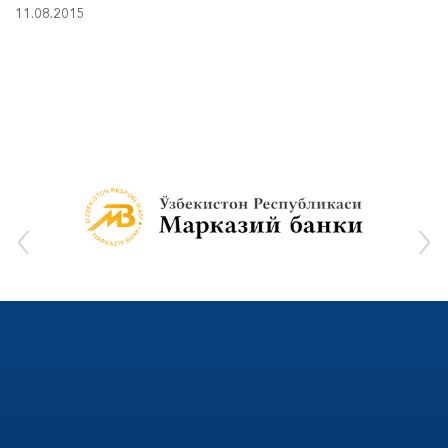
11.08.2015
‹
›