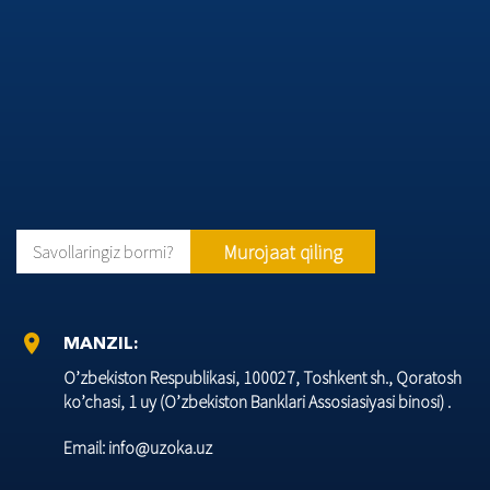
Murojaat qiling
Savollaringiz bormi?
location_on
MANZIL:
O’zbеkiston Rеspublikasi, 100027, Toshkеnt sh., Qoratosh
ko’chasi, 1 uy (O’zbеkiston Banklari Assosiasiyasi binosi) .
Email: info@uzoka.uz