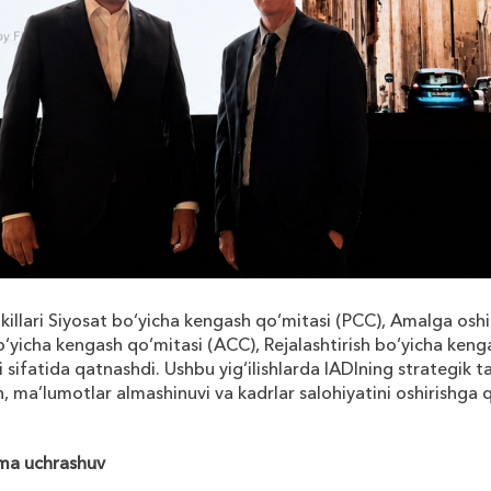
killari
Siyosat
bo
‘
yicha
kengash
qo
‘
mitasi
(
PCC
),
Amalga
oshi
o
‘
yicha
kengash
qo
‘
mitasi
(
ACC
),
Rejalashtirish
bo
‘
yicha
keng
i
sifatida
qatnashdi
.
Ushbu
yig
‘
ilishlarda
IADIning
strategik
t
h
,
ma
’
lumotlar
almashinuvi
va
kadrlar
salohiyatini
oshirishga
q
ma
uchrashuv