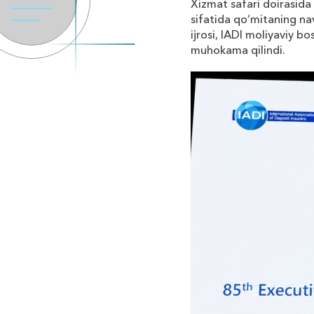
Xizmat safari doirasida
sifatida qo‘mitaning nav
ijrosi, IADI moliyaviy b
muhokama qilindi.