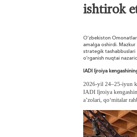
ishtirok e
O‘zbekiston Omonatlarni
amalga oshirdi. Mazkur s
strategik tashabbuslari
o‘rganish nuqtai nazar
IADI Ijroiya kengashining
2026-yil 24–25-iyun ku
IADI Ijroiya kengashini
a’zolari, qo‘mitalar rahb