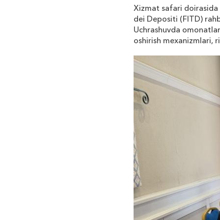
Xizmat
safari
doirasida
dei
Depositi
(
FITD
)
rahb
Uchrashuvda
omonatlar
oshirish
mexanizmlari
,
r