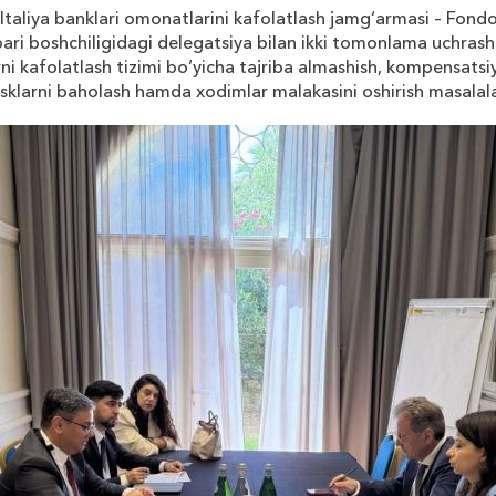
Italiya
banklari
omonatlarini
kafolatlash
jamg
‘
armasi
–
Fond
ari
boshchiligidagi
delegatsiya
bilan
ikki
tomonlama
uchrash
ni
kafolatlash
tizimi
bo
‘
yicha
tajriba
almashish
,
kompensatsi
isklarni
baholash
hamda
xodimlar
malakasini
oshirish
masalala