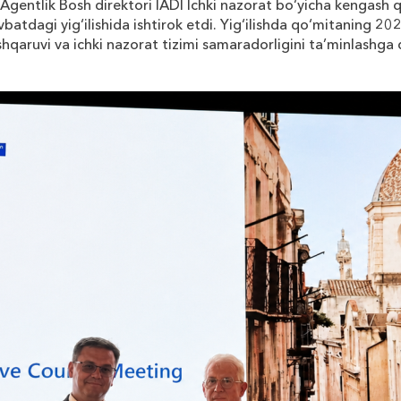
 Agentlik Bosh direktori IADI Ichki nazorat bo‘yicha kengash 
batdagi yig‘ilishida ishtirok etdi. Yig‘ilishda qo‘mitaning 20
oshqaruvi va ichki nazorat tizimi samaradorligini ta’minlashga