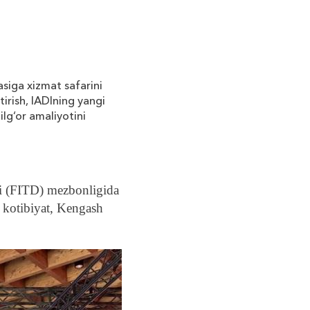
siga xizmat safarini
irish, IADIning yangi
lg‘or amaliyotini
si (FITD) mezbonligida
, kotibiyat, Kengash