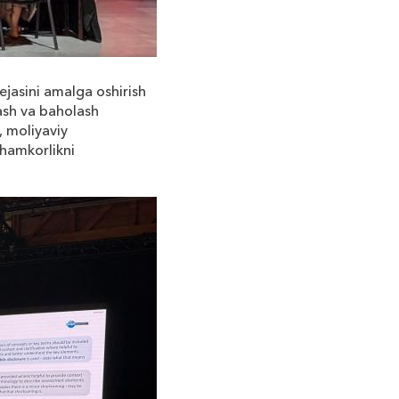
ejasini amalga oshirish
lash va baholash
, moliyaviy
 hamkorlikni