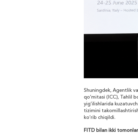
Shuningdek
,
Agentlik
va
qo
‘
mitasi
(
ICC
),
Tahlil
b
yig
‘
ilishlarida
kuzatuvch
tizimini
takomillashtiris
ko
‘
rib
chiqildi
.
FITD
bilan
ikki
tomonla