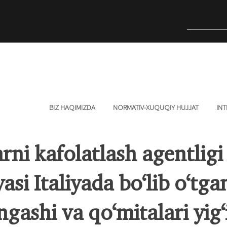
BIZ HAQIMIZDA
NORMATIV-XUQUQIY HUJJAT
INT
ni kafolatlash agentligi
asi Italiyada bo‘lib o‘tga
ngashi va qo‘mitalari yig‘