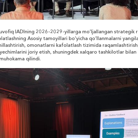
muvofiq IADIning 2026–2029-yillarga mo‘ljallangan strategik r
olatlashning Asosiy tamoyillari bo‘yicha qo‘llanmalarni yangi
llashtirish, omonatlarni kafolatlash tizimida raqamlashtirish
 yechimlarini joriy etish, shuningdek xalqaro tashkilotlar bilan
i muhokama qilindi.