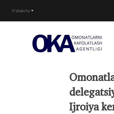
O’zbekcha
Omonatlar
delegatsiy
Ijroiya ke