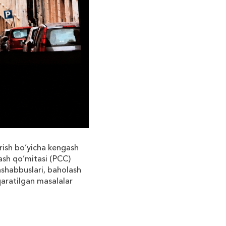
rish
bo
‘
yicha
kengash
ash
qo
‘
mitasi
(
PCC
)
ashabbuslari
,
baholash
aratilgan
masalalar