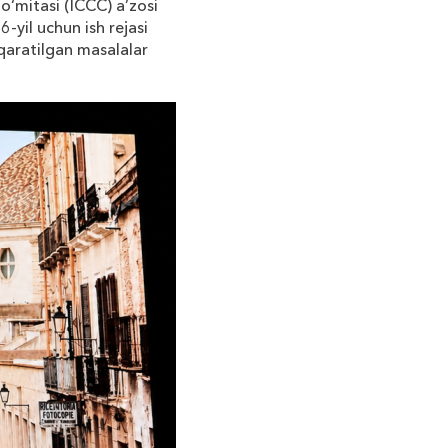
qo‘mitasi
(ICCC) a’zosi
26
-
yil uchun ish rejasi
 qaratilgan masalalar