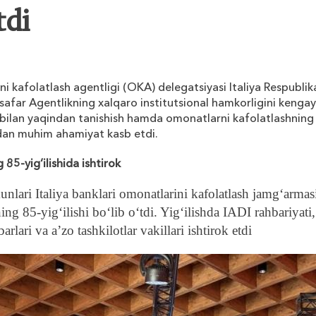
tdi
 kafolatlash agentligi (OKA) delegatsiyasi Italiya Respublika
afar Agentlikning xalqaro institutsional hamkorligini kengayt
 bilan yaqindan tanishish hamda omonatlarni kafolatlashning i
idan muhim ahamiyat kasb etdi.
 85-yig‘ilishida ishtirok
nlari Italiya banklari omonatlarini kafolatlash jamg‘arma
ng 85-yig‘ilishi bo‘lib o‘tdi. Yig‘ilishda IADI rahbariyati
arlari va a’zo tashkilotlar vakillari ishtirok etdi