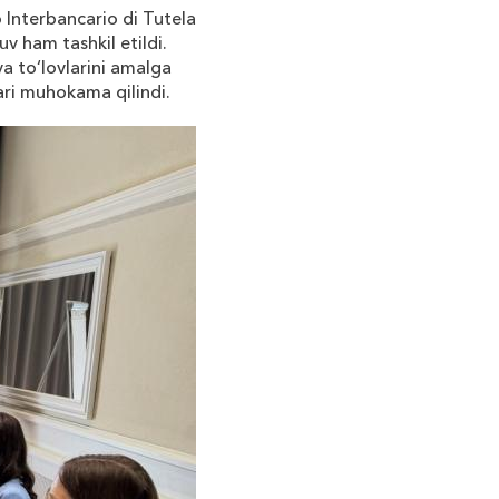
o
Interbancario
di
Tutela
uv
ham
tashkil
etildi
.
ya
to
‘
lovlarini
amalga
ri
muhokama
qilindi
.