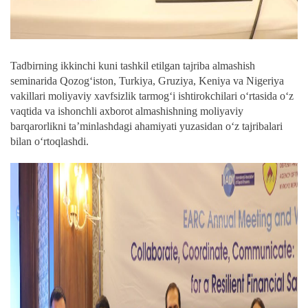
Tadbirning ikkinchi kuni tashkil etilgan tajriba almashish
seminarida Qozog‘iston, Turkiya, Gruziya, Keniya va Nigeriya
vakillari moliyaviy xavfsizlik tarmog‘i ishtirokchilari o‘rtasida o‘z
vaqtida va ishonchli axborot almashishning moliyaviy
barqarorlikni ta’minlashdagi ahamiyati yuzasidan o‘z tajribalari
bilan o‘rtoqlashdi.