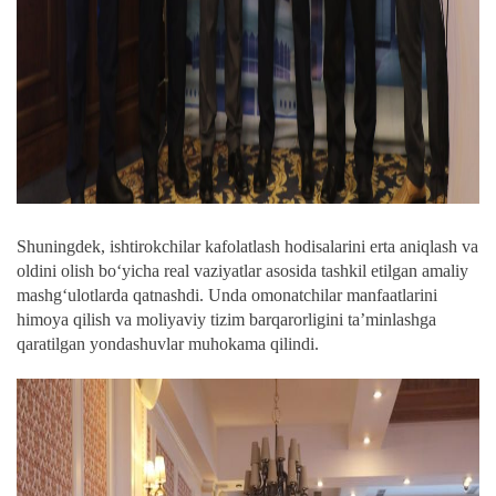
Shuningdek, ishtirokchilar kafolatlash hodisalarini erta aniqlash va
oldini olish bo‘yicha real vaziyatlar asosida tashkil etilgan amaliy
mashg‘ulotlarda qatnashdi. Unda omonatchilar manfaatlarini
himoya qilish va moliyaviy tizim barqarorligini ta’minlashga
qaratilgan yondashuvlar muhokama qilindi.