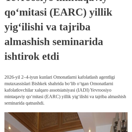
qo‘mitasi (EARC) yillik
yig‘ilishi va tajriba
almashish seminarida
ishtirok etdi
2026-yil 2–4-iyun kunlari Omonatlarni kafolatlash agentligi
mutaxassislari Bishkek shahrida bo‘lib o‘tgan Omonatlarni
kafolatlovchilar xalqaro assotsiatsiyasi (IADI) Yevroosiyo
mintaqaviy qo‘mitasi (EARC) yillik yig‘ilishi va tajriba almashish
seminarida qatnashdi.