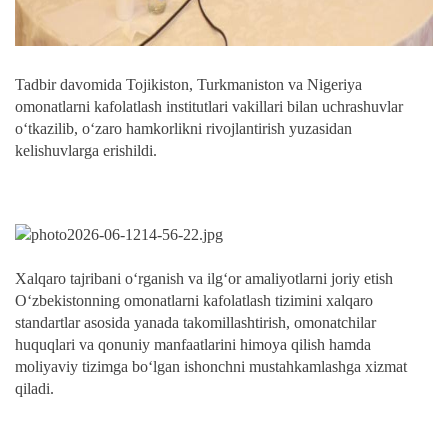
Tadbir davomida Tojikiston, Turkmaniston va Nigeriya
omonatlarni kafolatlash institutlari vakillari bilan uchrashuvlar
o‘tkazilib, o‘zaro hamkorlikni rivojlantirish yuzasidan
kelishuvlarga erishildi.
Xalqaro tajribani o‘rganish va ilg‘or amaliyotlarni joriy etish
O‘zbekistonning omonatlarni kafolatlash tizimini xalqaro
standartlar asosida yanada takomillashtirish, omonatchilar
huquqlari va qonuniy manfaatlarini himoya qilish hamda
moliyaviy tizimga bo‘lgan ishonchni mustahkamlashga xizmat
qiladi.