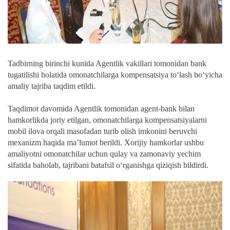
Tadbirning birinchi kunida Agentlik vakillari tomonidan bank
tugatilishi holatida omonatchilarga kompensatsiya to‘lash bo‘yicha
amaliy tajriba taqdim etildi.
Taqdimot davomida Agentlik tomonidan agent-bank bilan
hamkorlikda joriy etilgan, omonatchilarga kompensatsiyalarni
mobil ilova orqali masofadan turib olish imkonini beruvchi
mexanizm haqida ma’lumot berildi. Xorijiy hamkorlar ushbu
amaliyotni omonatchilar uchun qulay va zamonaviy yechim
sifatida baholab, tajribani batafsil o‘rganishga qiziqish bildirdi.