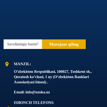
Murojaat qiling
Savollaringiz bormi?
location_on
MANZIL:
O’zbеkiston Rеspublikasi, 100027, Toshkеnt sh.,
Qoratosh ko’chasi, 1 uy (O’zbеkiston Banklari
Assosiasiyasi binosi) .
Email: info@uzoka.uz
ISHONCH TELEFONI: