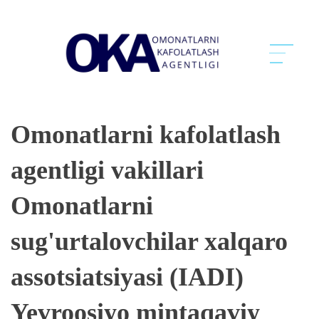
Omonatlarni kafolatlash
agentligi vakillari
Omonatlarni
sug'urtalovchilar xalqaro
assotsiatsiyasi (IADI)
Yevroosiyo mintaqaviy