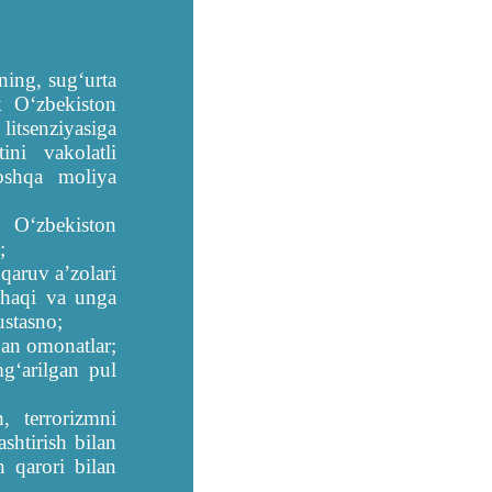
ining, sugʻurta
k Oʻzbekiston
litsenziyasiga
ini vakolatli
boshqa moliya
k Oʻzbekiston
;
qaruv aʼzolari
 haqi va unga
ustasno;
gan omonatlar;
mgʻarilgan pul
h, terrorizmni
shtirish bilan
 qarori bilan