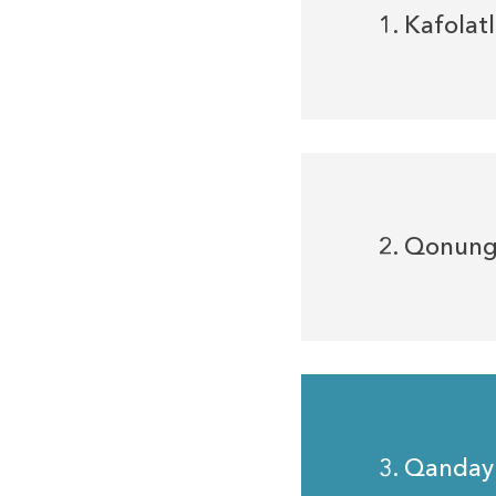
1. Kafolat
2. Qonung
3. Qanday