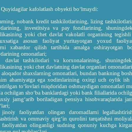
:
Quyidagilar kafolatlash obyekti boʻlmaydi:
rning, nobank kredit tashkilotlarining, lizing tashkilotlar
otlarining, investitsiya va pay fondlarining, shuningde
ikasining yoki chet davlat vakolatli organining tegishli 
uxsatiga asosan faoliyat yuritayotgan yoxud faoliyat
arni xabardor qilish tartibida amalga oshirayotgan 
otlarining omonatlari;
davlat tashkilotlari va korxonalarining, shuningde
ikasining yoki chet davlatning davlat organlari omonatlari
 aloqador shaxslarning omonatlari, bundan bankning bosh
im ahamiyatga ega xodimlarining oxirgi uch oylik ish
htirilgan toʻlovlari miqdoridan oshmaydigan omonatlari m
da ochilgan sh
o‘
ba banklardagi yoki bank filiallarida ochil
axsiy jamgʻarib boriladigan pensiya hisobvaraqlarida ja
lari;
jinoiy faoliyatdan olingan daromadlarni legallashtiris
ashtirish va ommaviy qirgʻin qurolini tarqatishni moliyala
 faoliyatdan olinganligi sudning qonuniy kuchga kirgan
angan pul mablagʻlari.