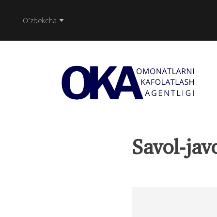
O’zbekcha
Savol-jav