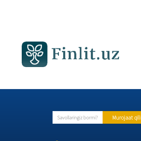
Murojaat qil
Savollaringiz bormi?