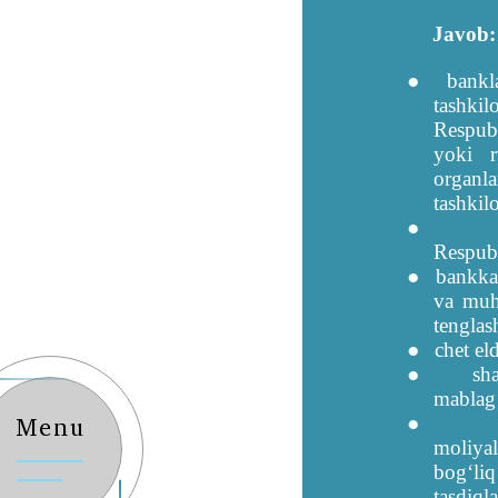
Javob
●
bankla
tashkil
Respubl
yoki r
organl
tashkil
●
Respubl
●
bankka
va muh
tenglas
●
chet el
●
sh
mablagʻ
●
Menu
moliyal
bogʻliq
tasdiql